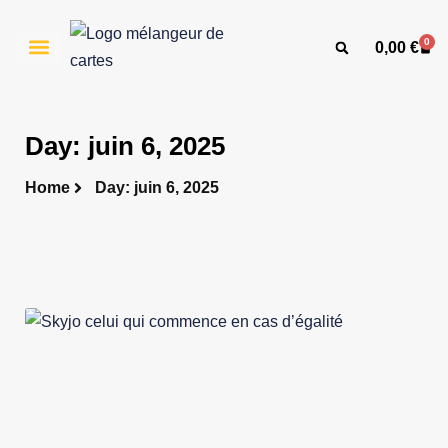
Aller
au
0
0,00
€
Cart
contenu
Voir tous nos mélangeur de cartes
Nous contacter
Day: juin 6, 2025
Home
Day: juin 6, 2025