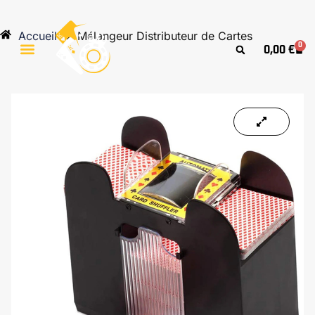
Aller
au
Accueil
»
Mélangeur Distributeur de Cartes
contenu
0
0,00
€
Cart